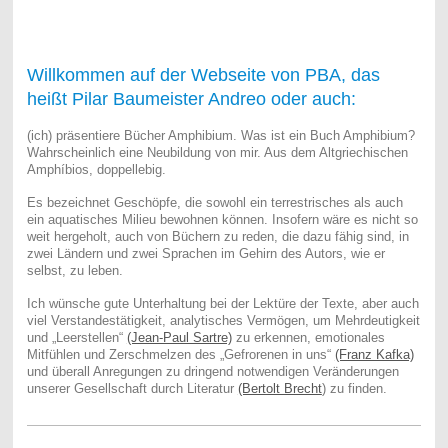
Willkommen auf der Webseite von PBA, das
heißt Pilar Baumeister Andreo oder auch:
(ich) präsentiere Bücher Amphibium. Was ist ein Buch Amphibium?
Wahrscheinlich eine Neubildung von mir. Aus dem Altgriechischen
Amphíbios, doppellebig.
Es bezeichnet Geschöpfe, die sowohl ein terrestrisches als auch
ein aquatisches Milieu bewohnen können. Insofern wäre es nicht so
weit hergeholt, auch von Büchern zu reden, die dazu fähig sind, in
zwei Ländern und zwei Sprachen im Gehirn des Autors, wie er
selbst, zu leben.
Ich wünsche gute Unterhaltung bei der Lektüre der Texte, aber auch
viel Verstandestätigkeit, analytisches Vermögen, um Mehrdeutigkeit
und „Leerstellen“
(Jean-Paul Sartre)
zu erkennen, emotionales
Mitfühlen und Zerschmelzen des „Gefrorenen in uns“
(Franz Kafka)
und überall Anregungen zu dringend notwendigen Veränderungen
unserer Gesellschaft durch Literatur
(Bertolt Brecht
) zu finden.