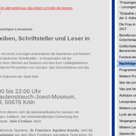
"Frauengest
- Lesungen
-im-allerweltshaus-das-leben-schreibt-die-besten-
l
"Empathie 
der 3. Köln
Die Frau i
2017
rachigen Literaturen
Benefizvera
iben, Schriftsteller und Leser in
Griechenla
Geflüchtete
literarisc
ng mit sechs Lesungen präsentieren die Autorinnen und Autoren
Festival de
 deutscher Schriftsteller - in Kooperation mit der
 ihren Werken auf Deutsch und eine ihrer Lieblingslektüren
Nachfolge
eifache Perspektive von Literatur: das Geschriebene und das
Programme
Weitere Pr
m Kulturamt der Stadt Köln.
Wer bin ich
Vita und Ve
0 bis 22:00 Uhr
autenstrauch-Joest-Museum,
Aufsätze u
3, 50676 Köln
Leseprobe
Weitere Le
ht in diesem Jahr die lateinamerikanische Literatur mit
Lyrik als A
iges Jubiläum, den einhundertjährigen Geburtstag des
Vergangen
tastik,
Julio Cortázar
, feiert.
Weitere Le
lkonsuls Spaniens,
Sr. Francisco Aguilera Aranda
, wird die
Spanische 
aumeister
aus dem Werk Cortázars und eigene Texte lesen. Es