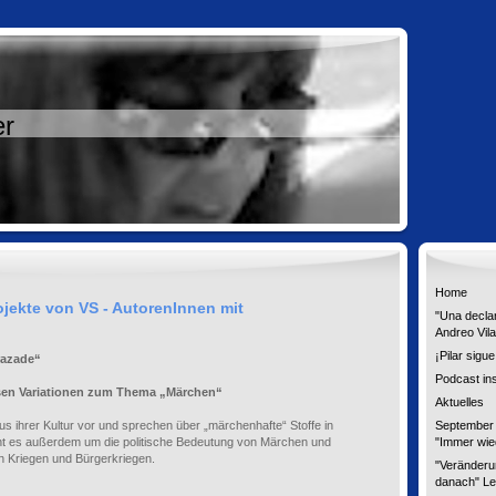
er
Home
rojekte von VS - AutorenInnen mit
"Una declar
Andreo Vila
¡Pilar sigue
razade“
Podcast ins
esen Variationen zum Thema „Märchen“
Aktuelles
us ihrer Kultur vor und sprechen über „märchenhafte“ Stoffe in
September 
ht es außerdem um die politische Bedeutung von Märchen und
"Immer wie
on Kriegen und Bürgerkriegen.
"Veränderu
danach" L