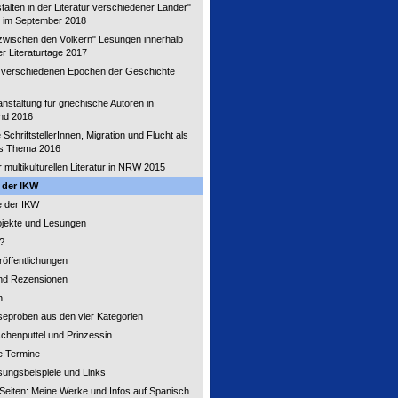
alten in der Literatur verschiedener Länder"
 im September 2018
zwischen den Völkern" Lesungen innerhalb
er Literaturtage 2017
n verschiedenen Epochen der Geschichte
nstaltung für griechische Autoren in
nd 2016
 SchriftstellerInnen, Migration und Flucht als
hes Thema 2016
r multikulturellen Literatur in NRW 2015
 der IKW
 der IKW
ojekte und Lesungen
?
röffentlichungen
nd Rezensionen
n
seproben aus den vier Kategorien
schenputtel und Prinzessin
e Termine
sungsbeispiele und Links
Seiten: Meine Werke und Infos auf Spanisch