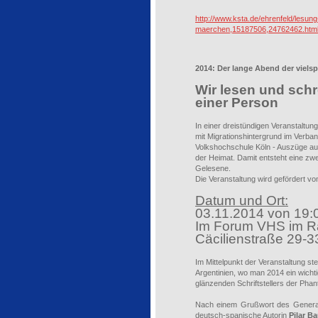
http://www.ksta.de/ehrenfeld/lesung
maerchen,15187506,24762462.htm
2014: Der lange Abend der vielsp
Wir lesen und schre
einer Person
In einer dreistündigen Veranstaltu
mit Migrationshintergrund im Verband
Volkshochschule Köln - Auszüge aus
der Heimat. Damit entsteht eine zw
Gelesene.
Die Veranstaltung wird gefördert vo
Datum und Ort:
03.11.2014 von 19:0
Im Forum VHS im R
Cäcilienstraße 29-3
Im Mittelpunkt der Veranstaltung ste
Argentinien, wo man 2014 ein wicht
glänzenden Schriftstellers der Phan
Nach einem Grußwort des Genera
deutsch-spanische Autorin
Pilar B