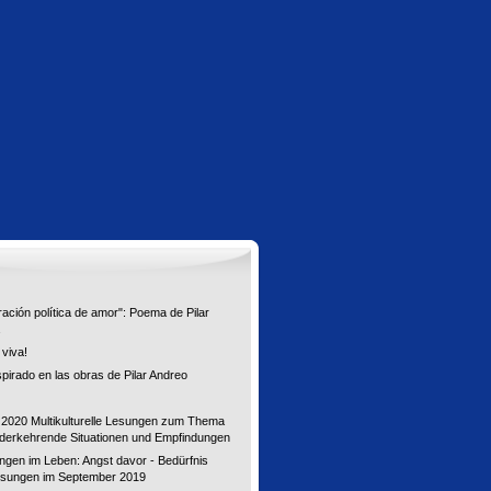
ación política de amor": Poema de Pilar
 viva!
pirado en las obras de Pilar Andreo
2020 Multikulturelle Lesungen zum Thema
derkehrende Situationen und Empfindungen
ngen im Leben: Angst davor - Bedürfnis
esungen im September 2019