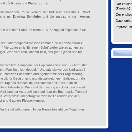
sa Ruíz Rosas
und
Walter Lingán
.
Der katalan
(Deutsch)
musikalischen Pause kommt die türkische Literatur zu Wort
Der englisc
ische mit
Dragica Schröder
und die russische mit
Agnes
Datenschut
Impressum
nen und dem Publikum nimmt u. a. Bezug auf folgendes Zitat
liest, überhaupt auf die Idee kommen, sein Leben daran zu
] Viel zu lesen ist für einen Schriftsteller wie zu atmen, zu
er. Wer nicht liest, lebt nur halb, das gilt für jeden und für
itverbreitete Kampagne der Popularisierung von Büchern statt.
lt: „Wer liest, lebt doppelt.“ Und ständig werden Umfragen in
 unter den Passanten durchgeführt mit der Fragestellung:
 gilt für Deutschland und die zahlreichen Initiativen, um die
r Tag des Buches im April oder die seit 2004 auch im
ten Vorlesetage. Während der Lesung und Diskussion wird
 Vorlieben der Autoren/innen und über die Buchmarkt-Trends in
n. Vorgestellt und gefragt werden die Lesenden von den
pf und Gabriele Flessenkemper.
ie Musik sind willkommen. In der Pause besteht die Möglichkeit,