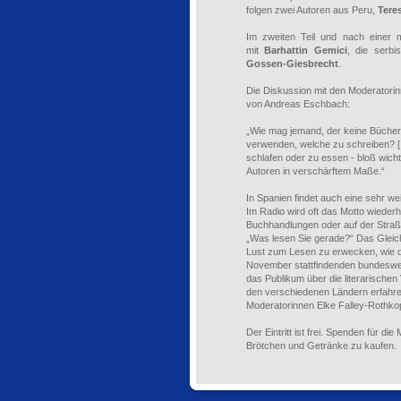
folgen zwei Autoren aus Peru,
Tere
Im zweiten Teil und nach einer 
mit
Barhattin Gemici
, die serb
Gossen-Giesbrecht
.
Die Diskussion mit den Moderatorin
von Andreas Eschbach:
„Wie mag jemand, der keine Bücher 
verwenden, welche zu schreiben? [...
schlafen oder zu essen - bloß wichtig
Autoren in verschärftem Maße.“
In Spanien findet auch eine sehr we
Im Radio wird oft das Motto wiederho
Buchhandlungen oder auf der Straße
„Was lesen Sie gerade?“ Das Gleiche
Lust zum Lesen zu erwecken, wie de
November stattfindenden bundeswei
das Publikum über die literarischen
den verschiedenen Ländern erfahre
Moderatorinnen Elke Falley-Rothko
Der Eintritt ist frei. Spenden für d
Brötchen und Getränke zu kaufen.