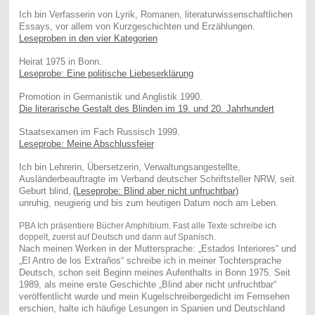
Ich bin Verfasserin von Lyrik, Romanen, literaturwissenschaftlichen
Essays, vor allem von Kurzgeschichten und Erzählungen.
Leseproben in den vier Kategorien
Heirat 1975 in Bonn.
Leseprobe: Eine politische Liebeserklärung
Promotion in Germanistik und Anglistik 1990.
Die literarische Gestalt des Blinden im 19. und 20. Jahrhundert
Staatsexamen im Fach Russisch 1999.
Leseprobe: Meine Abschlussfeier
Ich bin Lehrerin, Übersetzerin, Verwaltungsangestellte,
Ausländerbeauftragte im Verband deutscher Schriftsteller NRW, seit
Geburt blind,
(Leseprobe: Blind aber nicht unfruchtbar)
unruhig, neugierig und bis zum heutigen Datum noch am Leben.
PBA Ich präsentiere Bücher Amphibium. Fast alle Texte schreibe ich
doppelt, zuerst auf Deutsch und dann auf Spanisch.
Nach meinen Werken in der Muttersprache: „Estados Interiores“ und
„El Antro de los Extraños“ schreibe ich in meiner Tochtersprache
Deutsch, schon seit Beginn meines Aufenthalts in Bonn 1975. Seit
1989, als meine erste Geschichte „Blind aber nicht unfruchtbar“
veröffentlicht wurde und mein Kugelschreibergedicht im Fernsehen
erschien, halte ich häufige Lesungen in Spanien und Deutschland